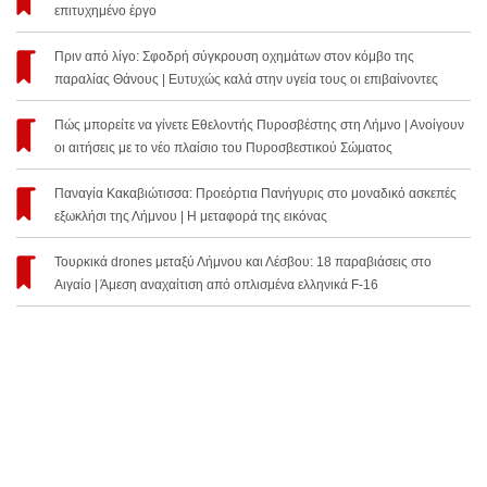
επιτυχημένο έργο
Πριν από λίγο: Σφοδρή σύγκρουση οχημάτων στον κόμβο της
παραλίας Θάνους | Ευτυχώς καλά στην υγεία τους οι επιβαίνοντες
Πώς μπορείτε να γίνετε Εθελοντής Πυροσβέστης στη Λήμνο | Ανοίγουν
οι αιτήσεις με το νέο πλαίσιο του Πυροσβεστικού Σώματος
Παναγία Κακαβιώτισσα: Προεόρτια Πανήγυρις στο μοναδικό ασκεπές
εξωκλήσι της Λήμνου | Η μεταφορά της εικόνας
Τουρκικά drones μεταξύ Λήμνου και Λέσβου: 18 παραβιάσεις στο
Αιγαίο | Άμεση αναχαίτιση από οπλισμένα ελληνικά F-16