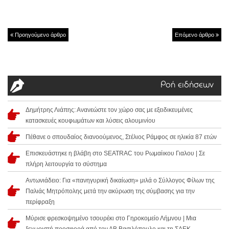
Προηγούμενο άρθρο
Επόμενο άρθρο
Ροή ειδήσεων
Δημήτρης Λιάπης: Ανανεώστε τον χώρο σας με εξειδικευμένες
κατασκευές κουφωμάτων και λύσεις αλουμινίου
Πέθανε ο σπουδαίος διανοούμενος, Στέλιος Ράμφος σε ηλικία 87 ετών
Επισκευάστηκε η βλάβη στο SEATRAC του Ρωμαίικου Γιαλου | Σε
πλήρη λειτουργία το σύστημα
Αντωνιάδειο: Για «πανηγυρική δικαίωση» μιλά ο Σύλλογος Φίλων της
Παλιάς Μητρόπολης μετά την ακύρωση της σύμβασης για την
περίφραξη
Μύρισε φρεσκοψημένο τσουρέκι στο Γηροκομείο Λήμνου | Μια