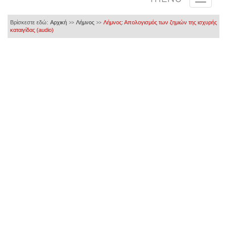
Βρίσκεστε εδώ:
Αρχική
Λήμνος
Λήμνος: Απολογισμός των ζημιών της ισχυρής
>>
>>
καταιγίδας (audio)