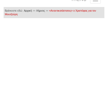
Βρίσκεστε εδώ:
Αρχική
Λήμνος
«Αναντικατάστατος» ο Χριστόφας για τον
>>
>>
Μουτζούρη