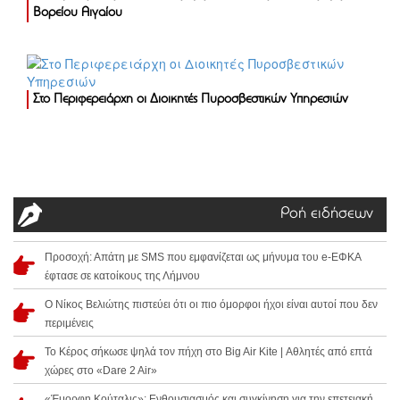
Βορείου Αιγαίου
Στο Περιφερειάρχη οι Διοικητές Πυροσβεστικών Υπηρεσιών
Ροή ειδήσεων
Προσοχή: Απάτη με SMS που εμφανίζεται ως μήνυμα του e-ΕΦΚΑ
έφτασε σε κατοίκους της Λήμνου
Ο Νίκος Βελιώτης πιστεύει ότι οι πιο όμορφοι ήχοι είναι αυτοί που δεν
περιμένεις
Το Κέρος σήκωσε ψηλά τον πήχη στο Big Air Kite | Αθλητές από επτά
χώρες στο «Dare 2 Air»
«Έμορφη Κούταλις»: Ενθουσιασμός και συγκίνηση για την επετειακή