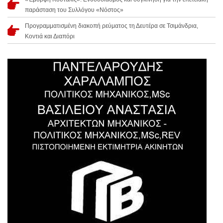
παράσταση του Συλλόγου «Νόστος»
Προγραμματισμένη διακοπή ρεύματος τη Δευτέρα σε Τσιμάνδρια,
Κοντιά και Διαπόρι