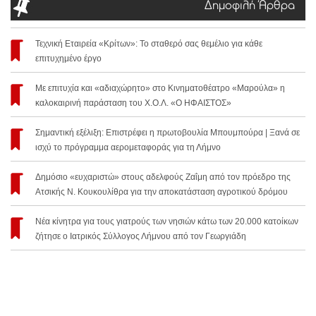
Δημοφιλή Άρθρα
Τεχνική Εταιρεία «Κρίτων»: Το σταθερό σας θεμέλιο για κάθε
επιτυχημένο έργο
Με επιτυχία και «αδιαχώρητο» στο Κινηματοθέατρο «Μαρούλα» η
καλοκαιρινή παράσταση του Χ.Ο.Λ. «Ο ΗΦΑΙΣΤΟΣ»
Σημαντική εξέλιξη: Επιστρέφει η πρωτοβουλία Μπουμπούρα | Ξανά σε
ισχύ το πρόγραμμα αερομεταφοράς για τη Λήμνο
Δημόσιο «ευχαριστώ» στους αδελφούς Ζαΐμη από τον πρόεδρο της
Ατσικής Ν. Κουκουλίθρα για την αποκατάσταση αγροτικού δρόμου
Νέα κίνητρα για τους γιατρούς των νησιών κάτω των 20.000 κατοίκων
ζήτησε ο Ιατρικός Σύλλογος Λήμνου από τον Γεωργιάδη