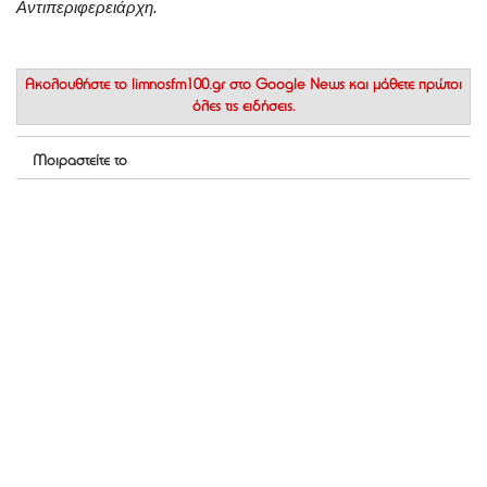
Αντιπεριφερειάρχη.
Ακολουθήστε το
limnosfm100.gr στο Google News
και μάθετε πρώτοι
όλες τις ειδήσεις.
Μοιραστείτε το