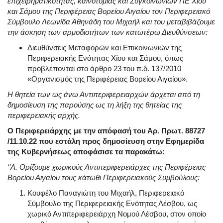
επιχειρηματικότητας, καινοτομίας και Συγκοινωνιών ΠΕ Χίου
και Σάμου της Περιφέρειας Βορείου Αιγαίου τον Περιφερειακό
Σύμβουλο Λεωνίδα Αθηνάδη του Μιχαήλ και του μεταβιβάζουμε
την άσκηση των αρμοδιοτήτων των κατωτέρω Διευθύνσεων:
Διευθύνσεις Μεταφορών και Επικοινωνιών της
Περιφερειακής Ενότητας Χίου και Σάμου, όπως
προβλέπονται στο άρθρο 23 του π.δ. 137/2010
«Οργανισμός της Περιφέρειας Βορείου Αιγαίου».
Η θητεία των ως άνω Αντιπεριφερειαρχών άρχεται από τη
δημοσίευση της παρούσης ως τη λήξη της θητείας της
περιφερειακής αρχής.
Ο Περιφερειάρχης με την απόφασή του Αρ. Πρωτ. 88727
/11.10.22 που εστάλη προς δημοσίευση στην Εφημερίδα
της Κυβερνήσεως αποφάσισε τα παρακάτω:
‘’Α. Ορίζουμε χωρικούς Αντιπεριφερειάρχες της Περιφέρειας
Βορείου Αιγαίου τους κάτωθι Περιφερειακούς Συμβούλους:
Κουφέλο Παναγιώτη του Μιχαήλ, Περιφερειακό
Σύμβουλο της Περιφερειακής Ενότητας Λέσβου, ως
χωρικό Αντιπεριφερειάρχη Νομού Λέσβου, στον οποίο