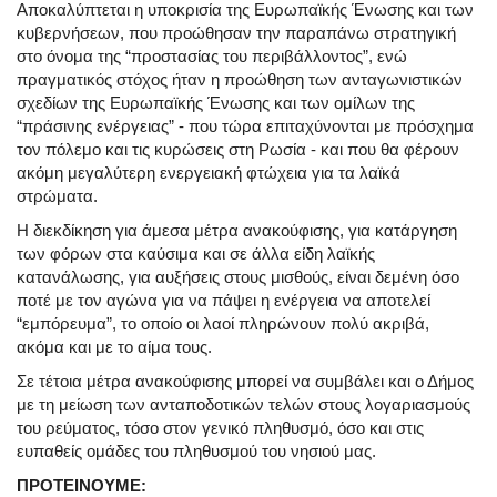
Αποκαλύπτεται η υποκρισία της Ευρωπαϊκής Ένωσης και των
κυβερνήσεων, που προώθησαν την παραπάνω στρατηγική
στο όνομα της “προστασίας του περιβάλλοντος”, ενώ
πραγματικός στόχος ήταν η προώθηση των ανταγωνιστικών
σχεδίων της Ευρωπαϊκής Ένωσης και των ομίλων της
“πράσινης ενέργειας” - που τώρα επιταχύνονται με πρόσχημα
τον πόλεμο και τις κυρώσεις στη Ρωσία - και που θα φέρουν
ακόμη μεγαλύτερη ενεργειακή φτώχεια για τα λαϊκά
στρώματα.
Η διεκδίκηση για άμεσα μέτρα ανακούφισης, για κατάργηση
των φόρων στα καύσιμα και σε άλλα είδη λαϊκής
κατανάλωσης, για αυξήσεις στους μισθούς, είναι δεμένη όσο
ποτέ με τον αγώνα για να πάψει η ενέργεια να αποτελεί
“εμπόρευμα”, το οποίο οι λαοί πληρώνουν πολύ ακριβά,
ακόμα και με το αίμα τους.
Σε τέτοια μέτρα ανακούφισης μπορεί να συμβάλει και ο Δήμος
με τη μείωση των ανταποδοτικών τελών στους λογαριασμούς
του ρεύματος, τόσο στον γενικό πληθυσμό, όσο και στις
ευπαθείς ομάδες του πληθυσμού του νησιού μας.
ΠΡΟΤΕΙΝΟΥΜΕ: