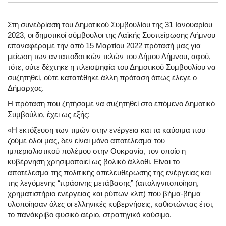
Στη συνεδρίαση του Δημοτικού Συμβουλίου της 31 Ιανουαρίου
2023, οι δημοτικοί σύμβουλοι της Λαϊκής Συσπείρωσης Λήμνου
επαναφέραμε την από 15 Μαρτίου 2022 πρότασή μας για
μείωση των ανταποδοτικών τελών του Δήμου Λήμνου, αφού,
τότε, ούτε δέχτηκε η πλειοψηφία του Δημοτικού Συμβουλίου να
συζητηθεί, ούτε κατατέθηκε άλλη πρόταση όπως έλεγε ο
Δήμαρχος.
Η πρόταση που ζητήσαμε να συζητηθεί στο επόμενο Δημοτικό
Συμβούλιο, έχει ως εξής:
«Η εκτόξευση των τιμών στην ενέργεια και τα καύσιμα που
ζούμε όλοι μας, δεν είναι μόνο αποτέλεσμα του
ιμπεριαλιστικού πολέμου στην Ουκρανία, τον οποίο η
κυβέρνηση χρησιμοποιεί ως βολικό άλλοθι. Είναι το
αποτέλεσμα της πολιτικής απελευθέρωσης της ενέργειας και
της λεγόμενης “πράσινης μετάβασης” (απολιγνιτοποίηση,
χρηματιστήριο ενέργειας και ρύπων κλπ) που βήμα-βήμα
υλοποίησαν όλες οι ελληνικές κυβερνήσεις, καθιστώντας έτσι,
το πανάκριβο φυσικό αέριο, στρατηγικό καύσιμο.