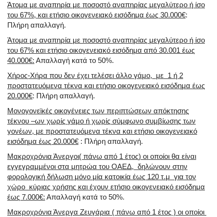
Άτομα με αναπηρία με ποσοστό αναπηρίας μεγαλύτερο ή ίσο
του 67%, και ετήσιο οικογενειακό εισόδημα έως 30.000€
:
Πλήρη απαλλαγή.
Άτομα με αναπηρία με ποσοστό αναπηρίας μεγαλύτερο ή ίσο
του 67% και ετήσιο οικογενειακό εισόδημα από 30.001 έως
40.000€:
Απαλλαγή κατά το 50%.
Χήρος-Χήρα που δεν έχει τελέσει άλλο γάμο, με 1 ή 2
προστατευόμενα τέκνα και ετήσιο οικογενειακό εισόδημα έως
20.000€
: Πλήρη απαλλαγή.
Μονογονεϊκές οικογένειες των περιπτώσεων απόκτησης
τέκνου –ων χωρίς γάμο ή χωρίς σύμφωνο συμβίωσης των
γονέων, με προστατευόμενα τέκνα και ετήσιο οικογενειακό
εισόδημα έως 20.000€
: Πλήρη απαλλαγή.
Μακροχρόνια Άνεργοι( πάνω από 1 έτος) οι οποίοι θα είναι
εγγεγραμμένοι στα μητρώα του ΟΑΕΔ, δηλώνουν στην
φορολογική δήλωση μόνο μία κατοικία έως 120 τ.μ για τον
χώρο κύριας χρήσης και έχουν ετήσιο οικογενειακό εισόδημα
έως 7.000€:
Απαλλαγή κατά το 50%.
Μακροχρόνια Άνεργα Ζευγάρια ( πάνω από 1 έτος ) οι οποίοι