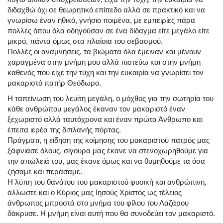
διδαχθώ όχι σε θεωρητικό επίπεδο αλλά σε πρακτικό και να
γνωρίσω έναν ηθικό, γνήσιο ποιμένα, με εμπειρίες πάρα
πολλές όπου όλα οδηγούσαν σε ένα δίδαγμα είτε μεγάλο είτε
μικρό, πάντα όμως στα πλαίσια του σεβασμού.
Πολλές οι αναμνήσεις, τα βιώματα όλα έμειναν και μένουν
χαραγμένα στην μνήμη μου αλλά πιστεύω και στην μνήμη
καθενός που είχε την τύχη και την ευκαιρία να γνωρίσει τον
μακαριστό πατήρ Θεόδωρο.
Η ταπείνωση του λευίτη μεγάλη, ο μόχθος για την σωτηρία του
κάθε ανθρώπου μεγάλος έκαναν τον μακαριστό έναν
ξεχωριστό αλλά ταυτόχρονα και έναν πρώτα Άνθρωπο και
έπειτα ιερέα της διπλανής πόρτας.
Πράγματι, η είδηση της κοίμησης του μακαριστού πατρός μας
ξάφνιασε όλους, σίγουρα μας έκανε να στενοχωρηθούμε για
την απώλειά του, μας έκανε όμως και να θυμηθούμε τα όσα
ζήσαμε και περάσαμε.
Η λύπη του θανάτου του μακαριστού φυσική και ανθρώπινη,
άλλωστε και ο Κύριος μας Ιησούς Χριστός ως τέλειος
άνθρωπος μπροστά στο μνήμα του φίλου του Λαζάρου
δάκρυσε. Η μνήμη είναι αυτή που θα συνοδεύει τον μακαριστό.