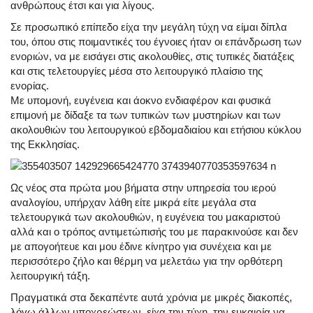
ανθρώπους έτσι και για λίγους.
Σε προσωπικό επίπεδο είχα την μεγάλη τύχη να είμαι δίπλα
του, όπου στις ποιμαντικές του έγνοιες ήταν οι επάνδρωση των
ενοριών, να με εισάγει στις ακολουθίες, στις τυπικές διατάξεις
και στις τελετουργίες μέσα στο λειτουργικό πλαίσιο της
ενορίας.
Με υπομονή, ευγένεια και άοκνο ενδιαφέρον και φυσικά
επιμονή με δίδαξε τα των τυπικών των μυστηρίων και των
ακολουθιών του λειτουργικού εβδομαδιαίου και ετήσιου κύκλου
της Εκκλησίας.
Ως νέος στα πρώτα μου βήματα στην υπηρεσία του ιερού
αναλογίου, υπήρχαν λάθη είτε μικρά είτε μεγάλα στα
τελετουργικά των ακολουθιών, η ευγένεια του μακαριστού
αλλά και ο τρόπος αντιμετώπισής του με παρακινούσε και δεν
με απογοήτευε και μου έδινε κίνητρο για συνέχεια και με
περισσότερο ζήλο και θέρμη να μελετάω για την ορθότερη
λειτουργική τάξη.
Πραγματικά στα δεκαπέντε αυτά χρόνια με μικρές διακοπές,
λόγω άλλων υποχρεώσεων, είχα την τύχη, την ευκαιρία να