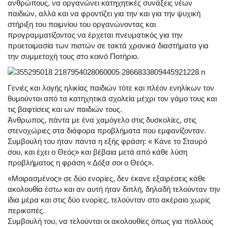
ανθρώπους, να οργανώνει κατηχητικές συνάξεις νέων
παιδιών, αλλά και να φροντίζει για την και για την ψυχική
στήριξη του ποιμνίου του οργανώνοντας και
προγραμματίζοντας να έρχεται πνευματικός για την
προετοιμασία των πιστών σε τακτά χρονικά διαστήματα για
την συμμετοχή τους στο κοινό Ποτήριο.
Γενιές και λογής ηλικίας παιδιών τότε και πλέον ενηλίκων τον
θυμούνται από τα κατηχητικά σχολεία μέχρι τον γάμο τους και
τις βαφτίσεις και ων παιδιών τους.
Άνθρωπος, πάντα με ένα χαμόγελο στις δυσκολίες, στις
στενοχώριες στα διάφορα προβλήματα που εμφανίζονταν.
Συμβουλή του ήταν πάντα η εξής φράση: « Κάνε το Σταυρό
σου, και έχει ο Θεός» και βέβαια μετά από κάθε λύση
προβλήματος η φράση « Δόξα σοι ο Θεός».
«Μοιρασμένος» σε δύο ενορίες, δεν έκανε εξαιρέσεις κάθε
ακολουθία έστω και αν αυτή ήταν διπλή, δηλαδή τελούνταν την
ίδια μέρα και στις δύο ενορίες, τελούνταν στο ακέραιο χωρίς
περικοπές.
Συμβουλή του, να τελούνται οι ακολουθίες όπως για πολλούς