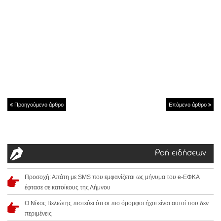
Προηγούμενο άρθρο
Επόμενο άρθρο
Ροή ειδήσεων
Προσοχή: Απάτη με SMS που εμφανίζεται ως μήνυμα του e-ΕΦΚΑ
έφτασε σε κατοίκους της Λήμνου
Ο Νίκος Βελιώτης πιστεύει ότι οι πιο όμορφοι ήχοι είναι αυτοί που δεν
περιμένεις