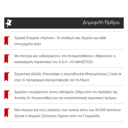
Δημοφιλή Άρθρα
Τεχνική Εταιρεία «Κρίτων»: Το σταθερό σας θεμέλιο για κάθε
επιτυχημένο έργο
Με επιτυχία και «αδιαχώρητο» στο Κινηματοθέατρο «Μαρούλα» η
καλοκαιρινή παράσταση του Χ.Ο.Λ. «Ο ΗΦΑΙΣΤΟΣ»
Σημαντική εξέλιξη: Επιστρέφει η πρωτοβουλία Μπουμπούρα | Ξανά σε
ισχύ το πρόγραμμα αερομεταφοράς για τη Λήμνο
Δημόσιο «ευχαριστώ» στους αδελφούς Ζαΐμη από τον πρόεδρο της
Ατσικής Ν. Κουκουλίθρα για την αποκατάσταση αγροτικού δρόμου
Νέα κίνητρα για τους γιατρούς των νησιών κάτω των 20.000 κατοίκων
ζήτησε ο Ιατρικός Σύλλογος Λήμνου από τον Γεωργιάδη