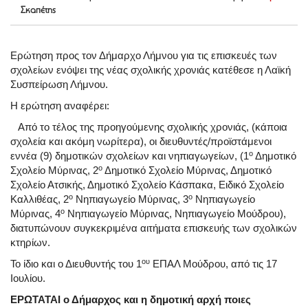
Σκαπέτης
Ερώτηση προς τον Δήμαρχο Λήμνου για τις επισκευές των
σχολείων ενόψει της νέας σχολικής χρονιάς κατέθεσε η Λαϊκή
Συσπείρωση Λήμνου.
Η ερώτηση αναφέρει:
Από το τέλος της προηγούμενης σχολικής χρονιάς, (κάποια
σχολεία και ακόμη νωρίτερα), οι διευθυντές/προϊστάμενοι
ο
εννέα (9) δημοτικών σχολείων και νηπιαγωγείων, (1
Δημοτικό
ο
Σχολείο Μύρινας, 2
Δημοτικό Σχολείο Μύρινας, Δημοτικό
Σχολείο Ατσικής, Δημοτικό Σχολείο Κάσπακα, Ειδικό Σχολείο
ο
ο
Καλλιθέας, 2
Νηπιαγωγείο Μύρινας, 3
Νηπιαγωγείο
ο
Μύρινας, 4
Νηπιαγωγείο Μύρινας, Νηπιαγωγείο Μούδρου),
διατυπώνουν συγκεκριμένα αιτήματα επισκευής των σχολικών
κτηρίων.
ου
Το ίδιο και ο Διευθυντής του 1
ΕΠΑΛ Μούδρου, από τις 17
Ιουλίου.
ΕΡΩΤΑΤΑΙ ο Δήμαρχος και η δημοτική αρχή ποιες