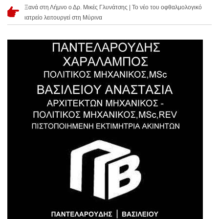
Ξανά στη Λήμνο ο Δρ. Μικές Γλυνάτσης | Το νέο του οφθαλμολογικό
ιατρείο λειτουργεί στη Μύρινα