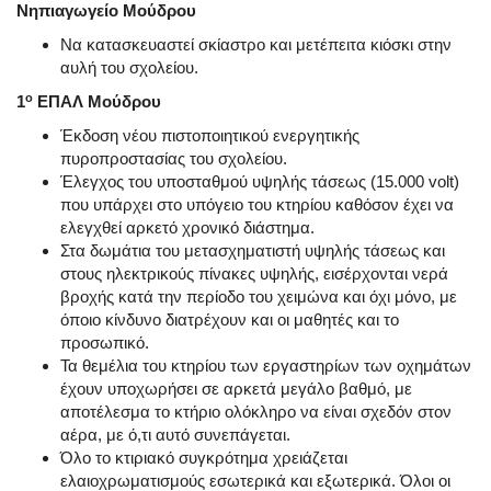
Νηπιαγωγείο Μούδρου
Να κατασκευαστεί σκίαστρο και μετέπειτα κιόσκι στην
αυλή του σχολείου.
ο
1
ΕΠΑΛ Μούδρου
Έκδοση νέου πιστοποιητικού ενεργητικής
πυροπροστασίας του σχολείου.
Έλεγχος του υποσταθμού υψηλής τάσεως (15.000 volt)
που υπάρχει στο υπόγειο του κτηρίου καθόσον έχει να
ελεγχθεί αρκετό χρονικό διάστημα.
Στα δωμάτια του μετασχηματιστή υψηλής τάσεως και
στους ηλεκτρικούς πίνακες υψηλής, εισέρχονται νερά
βροχής κατά την περίοδο του χειμώνα και όχι μόνο, με
όποιο κίνδυνο διατρέχουν και οι μαθητές και το
προσωπικό.
Τα θεμέλια του κτηρίου των εργαστηρίων των οχημάτων
έχουν υποχωρήσει σε αρκετά μεγάλο βαθμό, με
αποτέλεσμα το κτήριο ολόκληρο να είναι σχεδόν στον
αέρα, με ό,τι αυτό συνεπάγεται.
Όλο το κτιριακό συγκρότημα χρειάζεται
ελαιοχρωματισμούς εσωτερικά και εξωτερικά. Όλοι οι