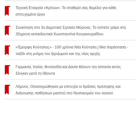
Τεχνική Εταιρεία «Κρίτων»: Το σταθερό σας θεμέλιο για κάθε
επιτυχημένο έργο
Συγκίνηση στο 3ο Δημοτικό Σχολείο Μύρινας: Το ύστατο χαίρε στη
30χρονη εκπαιδευτικό Κωνσταντίνα Κουρκουραΐδου
«Έμορφη Κούταλης» - 100 χρόνια Νέα Κούταλη | Μια παράσταση -
ταξίδι στη μνήμη του ξεριζωμού και της νέας αρχής
Γερμανία, Ιταλία, Φινλανδία και Δανία θέλουν την Ισπανία εκτός
Σένγκεν μετά τη Θέουτα
Λήμνος: Ολοκληρώθηκαν με επιτυχία οι δράσεις πρόληψης και
διάγνωσης παθήσεων μαστού στο Νοσοκομείο του νησιού