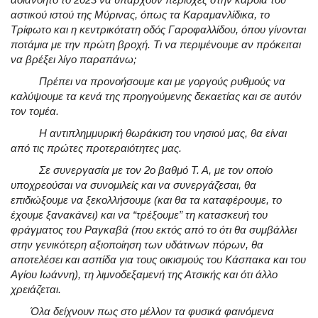
αστικού ιστού της Μύρινας, όπως τα Καραμανλίδικα, το
Τρίφωτο και η κεντρικότατη οδός Γαροφαλλίδου, όπου γίνονται
ποτάμια με την πρώτη βροχή. Τι να περιμένουμε αν πρόκειται
να βρέξει λίγο παραπάνω;
Πρέπει να προνοήσουμε και με γοργούς ρυθμούς να
καλύψουμε τα κενά της προηγούμενης δεκαετίας και σε αυτόν
τον τομέα.
Η αντιπλημμυρική θωράκιση του νησιού μας, θα είναι
από τις πρώτες προτεραιότητες μας.
Σε συνεργασία με τον 2ο βαθμό Τ. Α, με τον οποίο
υποχρεούσαι να συνομιλείς και να συνεργάζεσαι, θα
επιδιώξουμε να ξεκολλήσουμε (και θα τα καταφέρουμε, το
έχουμε ξανακάνει) και να “τρέξουμε” τη κατασκευή του
φράγματος του Ραγκαβά (που εκτός από το ότι θα συμβάλλει
στην γενικότερη αξιοποίηση των υδάτινων πόρων, θα
αποτελέσει και ασπίδα για τους οικισμούς του Κάσπακα και του
Αγίου Ιωάννη), τη λιμνοδεξαμενή της Ατσικής και ότι άλλο
χρειάζεται.
Όλα δείχνουν πως στο μέλλον τα φυσικά φαινόμενα