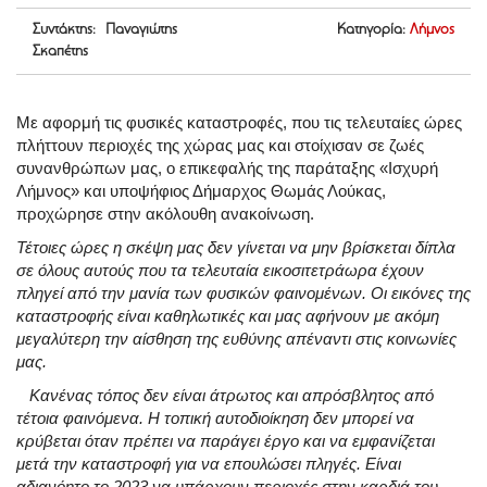
Συντάκτης: Παναγιώτης
Κατηγορία:
Λήμνος
Σκαπέτης
Με αφορμή τις φυσικές καταστροφές, που τις τελευταίες ώρες
πλήττουν περιοχές της χώρας μας και στοίχισαν σε ζωές
συνανθρώπων μας, ο επικεφαλής της παράταξης «Ισχυρή
Λήμνος» και υποψήφιος Δήμαρχος Θωμάς Λούκας,
προχώρησε στην ακόλουθη ανακοίνωση.
Τέτοιες ώρες η σκέψη μας δεν γίνεται να μην βρίσκεται δίπλα
σε όλους αυτούς που τα τελευταία εικοσιτετράωρα έχουν
πληγεί από την μανία των φυσικών φαινομένων. Οι εικόνες της
καταστροφής είναι καθηλωτικές και μας αφήνουν με ακόμη
μεγαλύτερη την αίσθηση της ευθύνης απέναντι στις κοινωνίες
μας.
Κανένας τόπος δεν είναι άτρωτος και απρόσβλητος από
τέτοια φαινόμενα. Η τοπική αυτοδιοίκηση δεν μπορεί να
κρύβεται όταν πρέπει να παράγει έργο και να εμφανίζεται
μετά την καταστροφή για να επουλώσει πληγές. Είναι
αδιανόητο το 2023 να υπάρχουν περιοχές στην καρδιά του