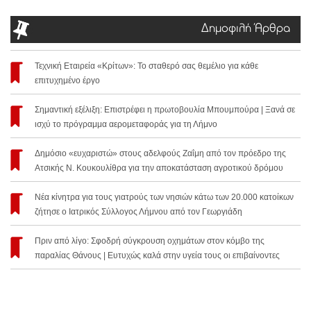
Δημοφιλή Άρθρα
Τεχνική Εταιρεία «Κρίτων»: Το σταθερό σας θεμέλιο για κάθε
επιτυχημένο έργο
Σημαντική εξέλιξη: Επιστρέφει η πρωτοβουλία Μπουμπούρα | Ξανά σε
ισχύ το πρόγραμμα αερομεταφοράς για τη Λήμνο
Δημόσιο «ευχαριστώ» στους αδελφούς Ζαΐμη από τον πρόεδρο της
Ατσικής Ν. Κουκουλίθρα για την αποκατάσταση αγροτικού δρόμου
Νέα κίνητρα για τους γιατρούς των νησιών κάτω των 20.000 κατοίκων
ζήτησε ο Ιατρικός Σύλλογος Λήμνου από τον Γεωργιάδη
Πριν από λίγο: Σφοδρή σύγκρουση οχημάτων στον κόμβο της
παραλίας Θάνους | Ευτυχώς καλά στην υγεία τους οι επιβαίνοντες