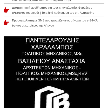
ναυαγοσώστης όταν πνίγηκε το 4χρονο αγόρι
Δεύτερη πηγή εισοδήματος για τους επαγγελματίες ψαράδες ο
αλιευτικός τουρισμός | Το ειδικό πρόγραμμα του υπ. Ανάπτυξης
Προσοχή: Απάτη με SMS που εμφανίζεται ως μήνυμα του e-ΕΦΚΑ
έφτασε σε κατοίκους της Λήμνου