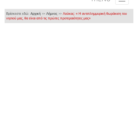
Βρίσκεστε εδώ:
Αρχική
Λήμνος
Λούκας: « Η αντιπλημμυρική θωράκιση του
>>
>>
νησιού μας, θα είναι από τις πρώτες προτεραιότητες μας»