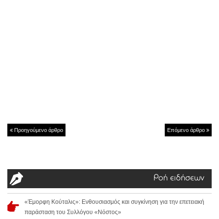
Προηγούμενο άρθρο
Επόμενο άρθρο
Ροή ειδήσεων
«Έμορφη Κούταλις»: Ενθουσιασμός και συγκίνηση για την επετειακή
παράσταση του Συλλόγου «Νόστος»