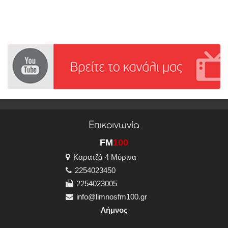
Επικοινωνία
FM
100
Καρατζά 4 Μύρινα
2254023450
2254023005
info@limnosfm100.gr
Λήμνος