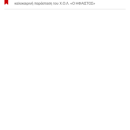
καλοκαιρινή παράσταση του Χ.Ο.Λ. «Ο ΗΦΑΙΣΤΟΣ»