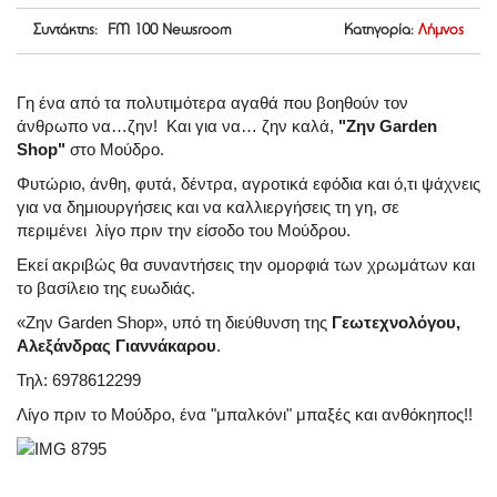
Συντάκτης: FM 100 Newsroom
Κατηγορία:
Λήμνος
Γη ένα από τα πολυτιμότερα αγαθά που βοηθούν τον
άνθρωπο να…ζην! Και για να… ζην καλά,
"Ζην Garden
Shop"
στο Μούδρο.
Φυτώριο, άνθη, φυτά, δέντρα, αγροτικά εφόδια και ό,τι ψάχνεις
για να δημιουργήσεις και να καλλιεργήσεις τη γη, σε
περιμένει λίγο πριν την είσοδο του Μούδρου.
Εκεί ακριβώς θα συναντήσεις την ομορφιά των χρωμάτων και
το βασίλειο της ευωδιάς.
«Ζην Garden Shop», υπό τη διεύθυνση της
Γεωτεχνολόγου,
Αλεξάνδρας Γιαννάκαρου
.
Τηλ: 6978612299
Λίγο πριν το Μούδρο, ένα "μπαλκόνι" μπαξές και ανθόκηπος!!