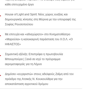
κάθε επιτυχημένο έργο
House of Light and Spirit: Νέος χώρος ευεξίας και
δημιουργικής κίνησης στη Μύρινα με την υπογραφή της
Σοφίας Ρουσοπούλου
Με επιτυχία και «αδιαχώρητο» στο Κινηματοθέατρο
«Μαρούλα» η καλοκαιρινή παράσταση του Χ.Ο.Λ. «Ο
ΗΦΑΙΣΤΟΣ»
Σημαντική εξέλιξη: Επιστρέφει η πρωτοβουλία
Μπουμπούρα | Ξανά σε ισχύ το πρόγραμμα
αερομεταφοράς για τη Λήμνο
Δημόσιο «ευχαριστώ» στους αδελφούς Ζαΐμη από τον
πρόεδρο της Ατσικής Ν. Κουκουλίθρα για την
αποκατάσταση αγροτικού δρόμου