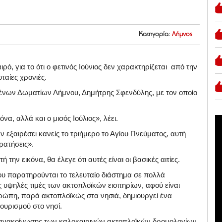
Κατηγορία:
Λήμνος
ό, για το ότι ο φετινός Ιούνιος δεν χαρακτηρίζεται από την
υταίες χρονιές.
μένων Δωματίων Λήμνου, Δημήτρης Σφενδύλης, με τον οποίο
όνα, αλλά και ο μισός Ιούλιος», λέει.
αν εξαιρέσει κανείς το τριήμερο το Αγίου Πνεύματος, αυτή
κρατήσεις».
την εικόνα, θα έλεγε ότι αυτές είναι οι βασικές αιτίες.
ου παρατηρούνται το τελευταίο διάστημα σε πολλά
 υψηλές τιμές των ακτοπλοϊκών εισιτηρίων, αφού είναι
ρώπη, παρά ακτοπλοϊκώς στα νησιά, δημιουργεί ένα
 τουρισμού στο νησί.
 ανακοίνωσης των καλοκαιρινών ακτοπλοϊκών δρομολογίων,