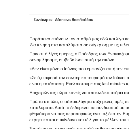
Συντάκτρια: Δέσποινα Βασιλειάδου
Παράπονα φτάνουν τον σταθμό μας εδώ και λίγο καιρ
ίδια κίνηση στα καταλύματα σε σύγκριση με τις τελε
Πριν από λίγες ημέρες, ο Πρόεδρος των Ενοικιαζο
συνομιλήσαμε, επιβεβαίωσε αυτή την εικόνα.
«Δεν είναι μόνο ο Ιούνιος που εμφανίζει αυτή την εικ
«Σε ό,τι αφορά τον εσωτερικό τουρισμό τον Ιούνιο, 
είναι η κατάσταση. Ευελπιστούμε στις last minutes 
Επιχειρώντας τώρα κανείς να αποκωδικοποιήσει αυτή 
Πρώτα απ όλα, οι αδικαιολόγητα αυξημένες τιμές π
καταλύματα. Αυτό το δεδομένο, σε συνδυασμό με τις
φθηνότερο να πας αεροπορικώς ένα ταξίδι στην Ευ
εκρηκτικό και επικίνδυνο κοκτέιλ για το μέλλον του
Ταυτόχρονα, το γεγονός της πολύ καθυστερημένης