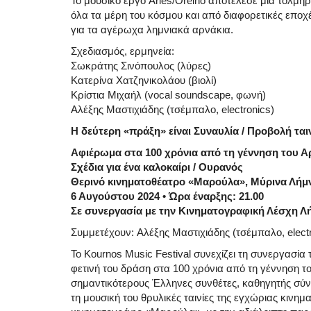
Το μουσικό έργο Aries/Oreino αποτέλεσε μια τολμ
όλα τα μέρη του κόσμου και από διαφορετικές εποχ
για τα αγέρωχα λημνιακά αρνάκια.
Σχεδιασμός, ερμηνεία:
Σωκράτης Σινόπουλος (λύρες)
Κατερίνα Χατζηνικολάου (βιολί)
Κρίστια Μιχαήλ (vocal soundscape, φωνή)
Αλέξης Μαστιχιάδης (τσέμπαλο, electronics)
Η δεύτερη «πράξη» είναι Συναυλία / Προβολή ται
Αφιέρωμα στα 100 χρόνια από τη γέννηση του 
Σχέδια για ένα καλοκαίρι / Ουρανός
Θερινό κινηματοθέατρο «Μαρούλα», Μύρινα Λήμ
6 Αυγούστου 2024 • Ώρα έναρξης: 21.00
Σε συνεργασία με την Κινηματογραφική Λέσχη Λ
Συμμετέχουν: Αλέξης Μαστιχιάδης (τσέμπαλο, elect
Το Kournos Music Festival συνεχίζει τη συνεργασί
φετινή του δράση στα 100 χρόνια από τη γέννηση τ
σημαντικότερους Έλληνες συνθέτες, καθηγητής σύ
τη μουσική του θρυλικές ταινίες της εγχώριας κινη