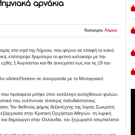
λημνιακά αρνάκια
Κατηγορία:
Λήμνος
εσμός στο νησί της Λήμνου, που φέρνει σε επαφή το κοινό
σική, επέστρεψε δριμύτερο το φετινό καλοκαίρι με την
εχθές 1 Αυγούστου και θα συνεχιστεί έως και τις 19 του
τλο «Aries/Oreino» σε συνεργασία με το Μεσογειακό
ου που πρόσφατα μπήκε στον κατάλογο αυτόχθονων φυλών,
ριστικά του, ενέπνευσε τέσσερις πολυδιάστατους
eino: Τον διεθνούς φήμης δεξιοτέχνης της λύρας Σωκράτη
υ, εξάρχουσα στην Κρατική Ορχήστρα Αθηνών, τη λυρική
ι και δημιουργεί στην Ολλανδία, τον ξεχωριστό τσεμπαλίστα