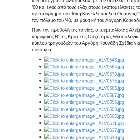
κινηματογράφο «Μαρούλα», με την αδιάλειπτη παρου
’60 και ένας από τους ελάχιστους εναπομείναντες τ
αριστούργημα του Τάκη Κανελλόπουλου Ουρανός(19
τον πόλεμο του ’40, με μουσική του Αργύρη Κουνάδ
Πριν την προβολή της ταινίας, ο τσεμπαλίστας Αλέ
κορυφαίος Β’ της Κρατικής Ορχήστρας Θεσσαλονίκ
κύκλου τραγουδιών του Αργύρη Κουνάδη Σχέδια για 
συναυλία.