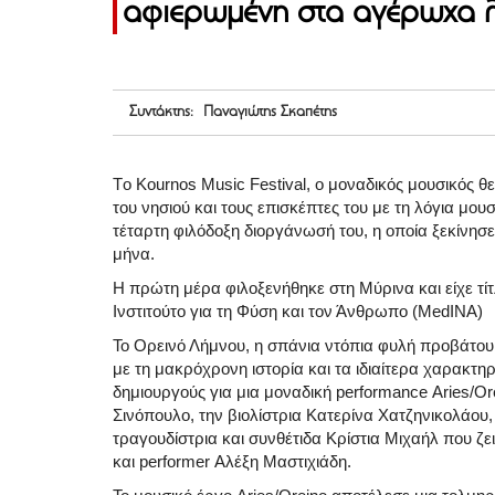
αφιερωμένη στα αγέρωχα 
Συντάκτης: Παναγιώτης Σκαπέτης
Tο Kournos Music Festival, ο μοναδικός μουσικός θ
του νησιού και τους επισκέπτες του με τη λόγια μου
τέταρτη φιλόδοξη διοργάνωσή του, η οποία ξεκίνησε 
μήνα.
Η πρώτη μέρα φιλοξενήθηκε στη Μύρινα και είχε τί
Ινστιτούτο για τη Φύση και τον Άνθρωπο (MedINA)
Το Ορεινό Λήμνου, η σπάνια ντόπια φυλή προβάτ
με τη μακρόχρονη ιστορία και τα ιδιαίτερα χαρακτη
δημιουργούς για μια μοναδική performance Aries/Or
Σινόπουλο, την βιολίστρια Κατερίνα Χατζηνικολάο
τραγουδίστρια και συνθέτιδα Κρίστια Μιχαήλ που ζε
και performer Αλέξη Mαστιχιάδη.