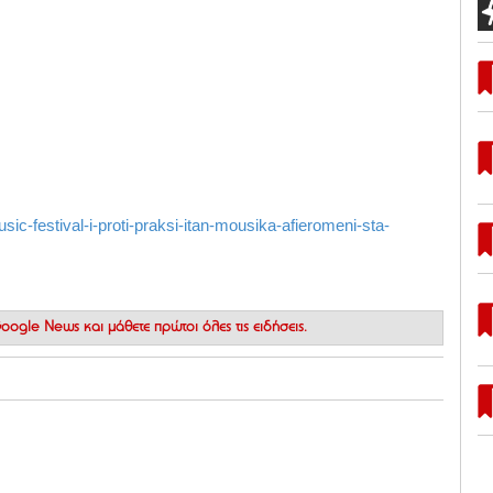
ic-festival-i-proti-praksi-itan-mousika-afieromeni-sta-
 Google News
και μάθετε πρώτοι όλες τις ειδήσεις.