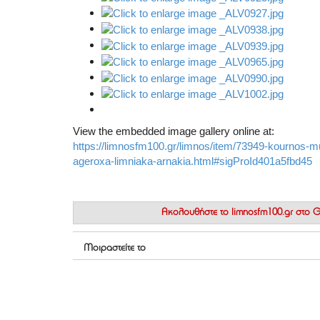
View the embedded image gallery online at:
https://limnosfm100.gr/limnos/item/73949-kournos-mus
ageroxa-limniaka-arnakia.html#sigProId401a5fbd45
Ακολουθήστε το
limnosfm100.gr στο
Μοιραστείτε το