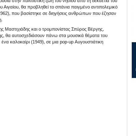
σία στην πολιτιστική ζωή του νησιού από τη δεκαετία του
ου Αιγαίου, θα προβληθεί το σπάνια παιγμένο αντιπολεμικό
62), που βασίστηκε σε διηγήσεις ανθρώπων που έζησαν
η.
ξης Μαστιχιάδης και ο τρομπονίστας Σπύρος Βέργης,
ης, θα αυτοσχεδιάσουν πάνω στα μουσικά θέματα του
ένα καλοκαίρι (1949), σε μια pop-up Αυγουστιάτικη