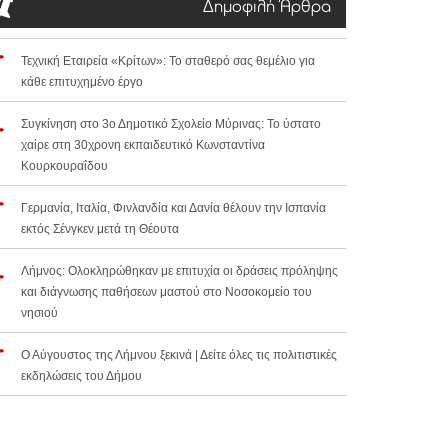
Δημοφιλή Άρθρα
Τεχνική Εταιρεία «Κρίτων»: Το σταθερό σας θεμέλιο για
κάθε επιτυχημένο έργο
Συγκίνηση στο 3ο Δημοτικό Σχολείο Μύρινας: Το ύστατο
χαίρε στη 30χρονη εκπαιδευτικό Κωνσταντίνα
Κουρκουραΐδου
Γερμανία, Ιταλία, Φινλανδία και Δανία θέλουν την Ισπανία
εκτός Σένγκεν μετά τη Θέουτα
Λήμνος: Ολοκληρώθηκαν με επιτυχία οι δράσεις πρόληψης
και διάγνωσης παθήσεων μαστού στο Νοσοκομείο του
νησιού
Ο Αύγουστος της Λήμνου ξεκινά | Δείτε όλες τις πολιτιστικές
εκδηλώσεις του Δήμου