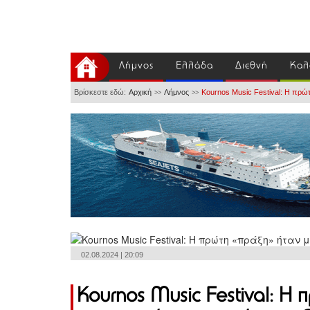
Λήμνος
Ελλάδα
Διεθνή
Καλ
Βρίσκεστε εδώ:
Αρχική
Λήμνος
Kournos Music Festival: Η πρώ
>>
>>
02.08.2024 | 20:09
Kournos Music Festival: Η