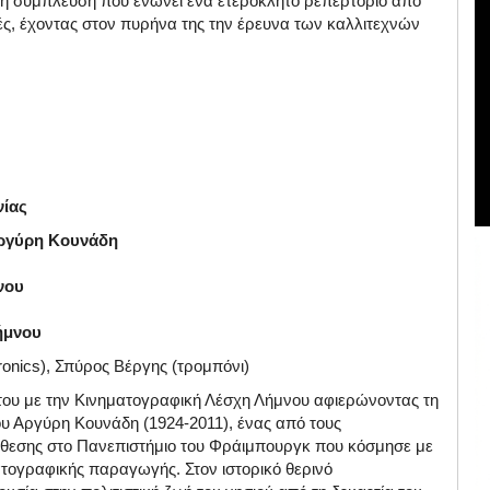
ηρή σύμπλευση που ενώνει ένα ετερόκλητο ρεπερτόριο από
ές, έχοντας στον πυρήνα της την έρευνα των καλλιτεχνών
νίας
Αργύρη Κουνάδη
νου
ήμνου
ronics), Σπύρος Βέργης (τρομπόνι)
α του με την Κινηματογραφική Λέσχη Λήμνου αφιερώνοντας τη
ου Αργύρη Κουνάδη (1924-2011), ένας από τους
νθεσης στο Πανεπιστήμιο του Φράιμπουργκ που κόσμησε με
ματογραφικής παραγωγής. Στον ιστορικό θερινό