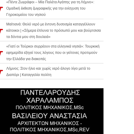
«Πέντε Ζωγράφοι – Μία Παλέτα Αγάπης για τη Λήμνο»:
Ομαδική έκθεση ζωγραφικής για την ενίσχυση του
Γηροκομείου του νησιού
Μαϊτιανά: Θολό νερό με έντονη δυσοσμία καταγγέλλουν
κάτοικοι | «Σήμερα έπλυνα το πρόσωπό μου και βούρτσισα
τα δόντια μου στη δουλειά»
«Γιατί οι Τούρκοι συρρέουν στα ελληνικά νησιά»: Τουρκική
εφημερίδα εξηγεί τους λόγους που οι γείτονες προτιμούν
την Ελλάδα για διακοπές
Λήμνος: Στον ήλιο και χωρίς νερό άλογο λίγο μετά το
Διαπόρι | Καταγγελία πολίτη