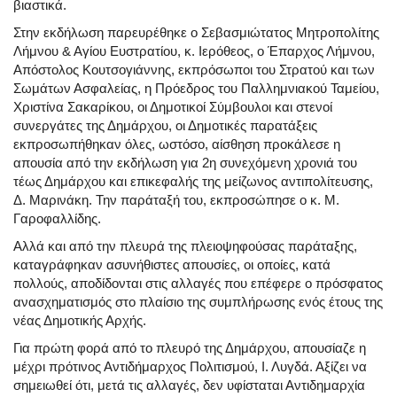
βιαστικά.
Στην εκδήλωση παρευρέθηκε ο Σεβασμιώτατος Μητροπολίτης
Λήμνου & Αγίου Ευστρατίου, κ. Ιερόθεος, ο Έπαρχος Λήμνου,
Απόστολος Κουτσογιάννης, εκπρόσωποι του Στρατού και των
Σωμάτων Ασφαλείας, η Πρόεδρος του Παλλημνιακού Ταμείου,
Χριστίνα Σακαρίκου, οι Δημοτικοί Σύμβουλοι και στενοί
συνεργάτες της Δημάρχου, οι Δημοτικές παρατάξεις
εκπροσωπήθηκαν όλες, ωστόσο, αίσθηση προκάλεσε η
απουσία από την εκδήλωση για 2η συνεχόμενη χρονιά του
τέως Δημάρχου και επικεφαλής της μείζωνος αντιπολίτευσης,
Δ. Μαρινάκη. Την παράταξή του, εκπροσώπησε ο κ. Μ.
Γαροφαλλίδης.
Αλλά και από την πλευρά της πλειοψηφούσας παράταξης,
καταγράφηκαν ασυνήθιστες απουσίες, οι οποίες, κατά
πολλούς, αποδίδονται στις αλλαγές που επέφερε ο πρόσφατος
ανασχηματισμός στο πλαίσιο της συμπλήρωσης ενός έτους της
νέας Δημοτικής Αρχής.
Για πρώτη φορά από το πλευρό της Δημάρχου, απουσίαζε η
μέχρι πρότινος Αντιδήμαρχος Πολιτισμού, Ι. Λυγδά. Αξίζει να
σημειωθεί ότι, μετά τις αλλαγές, δεν υφίσταται Αντιδημαρχία