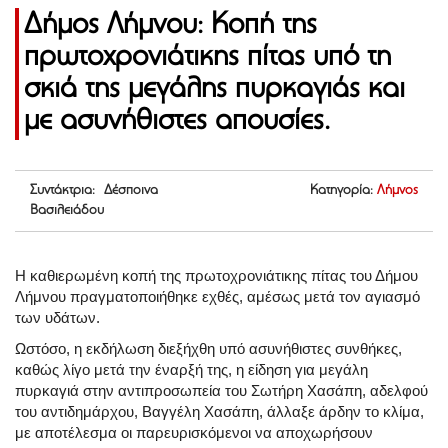
Δήμος Λήμνου: Κοπή της
πρωτοχρονιάτικης πίτας υπό τη
σκιά της μεγάλης πυρκαγιάς και
με ασυνήθιστες απουσίες.
Συντάκτρια: Δέσποινα
Κατηγορία:
Λήμνος
Βασιλειάδου
Η καθιερωμένη κοπή της πρωτοχρονιάτικης πίτας του Δήμου
Λήμνου πραγματοποιήθηκε εχθές, αμέσως μετά τον αγιασμό
των υδάτων.
Ωστόσο, η εκδήλωση διεξήχθη υπό ασυνήθιστες συνθήκες,
καθώς λίγο μετά την έναρξή της, η είδηση για μεγάλη
πυρκαγιά στην αντιπροσωπεία του Σωτήρη Χασάπη, αδελφού
του αντιδημάρχου, Βαγγέλη Χασάπη, άλλαξε άρδην το κλίμα,
με αποτέλεσμα οι παρευρισκόμενοι να αποχωρήσουν