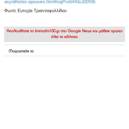
asynithistes-apousies.html#sigProId443cd30936
Φωτό: Ευτυχία Τριανταφυλλίδου
Ακολουθήστε το
limnosfm100.gr στο Google News
και μάθετε πρώτοι
όλες τις ειδήσεις.
Μοιραστείτε το