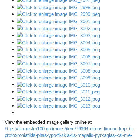
View the embedded image gallery online at:
https://limnosfm100.gr/limnos/item/76964-dimos-limnou-kopi-tis-
protoxroniatikis-pitas-ypo-ti-skia-tis-megalis-pyrkagias-kai-me-