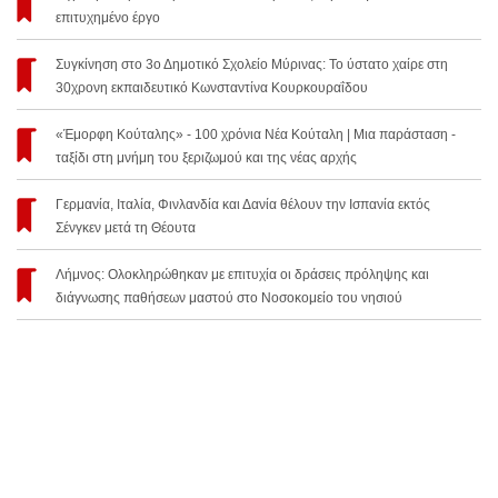
επιτυχημένο έργο
Συγκίνηση στο 3ο Δημοτικό Σχολείο Μύρινας: Το ύστατο χαίρε στη
30χρονη εκπαιδευτικό Κωνσταντίνα Κουρκουραΐδου
«Έμορφη Κούταλης» - 100 χρόνια Νέα Κούταλη | Μια παράσταση -
ταξίδι στη μνήμη του ξεριζωμού και της νέας αρχής
Γερμανία, Ιταλία, Φινλανδία και Δανία θέλουν την Ισπανία εκτός
Σένγκεν μετά τη Θέουτα
Λήμνος: Ολοκληρώθηκαν με επιτυχία οι δράσεις πρόληψης και
διάγνωσης παθήσεων μαστού στο Νοσοκομείο του νησιού