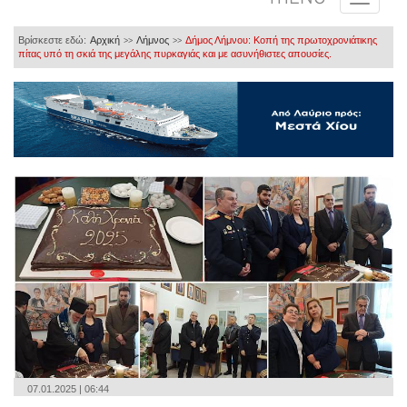
Βρίσκεστε εδώ:
Αρχική
Λήμνος
Δήμος Λήμνου: Κοπή της πρωτοχρονιάτικης
>>
>>
πίτας υπό τη σκιά της μεγάλης πυρκαγιάς και με ασυνήθιστες απουσίες.
07.01.2025 | 06:44