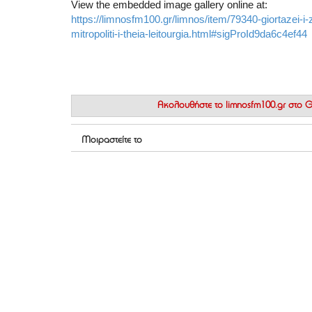
View the embedded image gallery online at:
https://limnosfm100.gr/limnos/item/79340-giortazei-i
mitropoliti-i-theia-leitourgia.html#sigProId9da6c4ef44
Ακολουθήστε το
limnosfm100.gr στο
Μοιραστείτε το