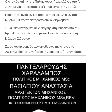
Ο Λημνιός καθηγητής Παλαιολόγος Παλαιολόγου στο Al
Jazeera για τις καταστροφικές πυρκαγιές στην Ευρώπη
Παράταση εργασιών και τοποθέτησης σκαλωσιών στη
Μύρινα | Τι πρέπει να προσέχουν οι διερχόμενοι
Συναυλία αγάπης και αλληλεγγύης στη Μύρινα από την
Ιερά Μητρόπολη Λήμνου με τον Πάνο Λαντούρη και τη
Μάλαμα Σεβαστού
Στους λογαριασμούς των οικοδόμων της Λήμνου το
Αδειοδωρόσημο Αυγούστου την Παρασκευή 7 Αυγούστου