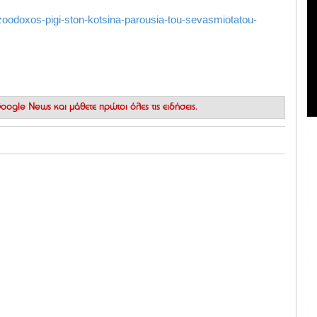
-zoodoxos-pigi-ston-kotsina-parousia-tou-sevasmiotatou-
 Google News
και μάθετε πρώτοι όλες τις ειδήσεις.