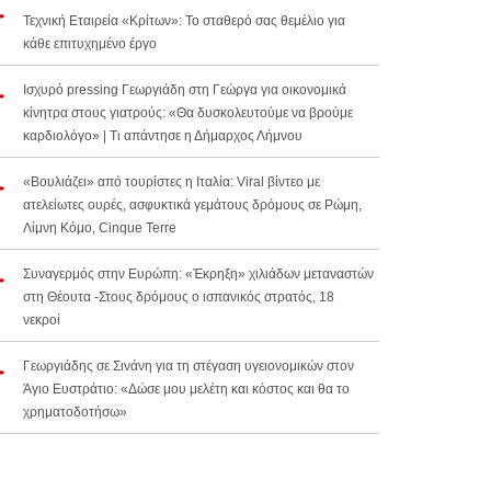
Τεχνική Εταιρεία «Κρίτων»: Το σταθερό σας θεμέλιο για
κάθε επιτυχημένο έργο
Ισχυρό pressing Γεωργιάδη στη Γεώργα για οικονομικά
κίνητρα στους γιατρούς: «Θα δυσκολευτούμε να βρούμε
καρδιολόγο» | Τι απάντησε η Δήμαρχος Λήμνου
«Βουλιάζει» από τουρίστες η Ιταλία: Viral βίντεο με
ατελείωτες ουρές, ασφυκτικά γεμάτους δρόμους σε Ρώμη,
Λίμνη Κόμο, Cinque Terre
Συναγερμός στην Ευρώπη: «Έκρηξη» χιλιάδων μεταναστών
στη Θέουτα -Στους δρόμους ο ισπανικός στρατός, 18
νεκροί
Γεωργιάδης σε Σινάνη για τη στέγαση υγειονομικών στον
Άγιο Ευστράτιο: «Δώσε μου μελέτη και κόστος και θα το
χρηματοδοτήσω»