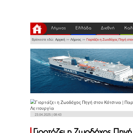
Λήμνος
Ελλάδα
Διεθνή
Καλ
Βρίσκεστε εδώ:
Αρχική
Λήμνος
Γιορτάζει η Ζωοδόχος Πηγή στον
>>
>>
23.04.2025 | 08:43
Γιορτάζει η Ζωοδόχος Πηγή