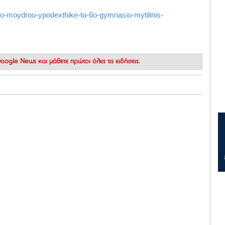
io-moydrou-ypodexthike-to-6o-gymnasio-mytilinis-
 Google News
και μάθετε πρώτοι όλες τις ειδήσεις.