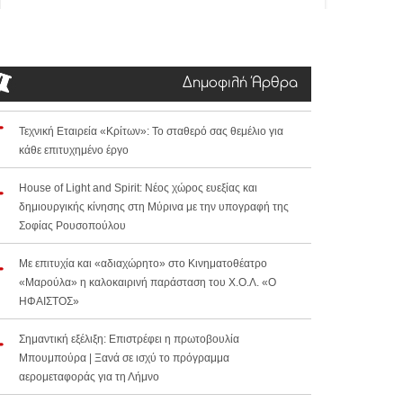
Δημοφιλή Άρθρα
Τεχνική Εταιρεία «Κρίτων»: Το σταθερό σας θεμέλιο για
κάθε επιτυχημένο έργο
House of Light and Spirit: Νέος χώρος ευεξίας και
δημιουργικής κίνησης στη Μύρινα με την υπογραφή της
Σοφίας Ρουσοπούλου
Με επιτυχία και «αδιαχώρητο» στο Κινηματοθέατρο
«Μαρούλα» η καλοκαιρινή παράσταση του Χ.Ο.Λ. «Ο
ΗΦΑΙΣΤΟΣ»
Σημαντική εξέλιξη: Επιστρέφει η πρωτοβουλία
Μπουμπούρα | Ξανά σε ισχύ το πρόγραμμα
αερομεταφοράς για τη Λήμνο