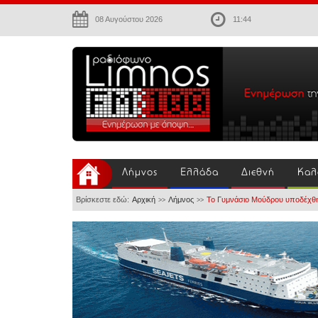
08 Αυγούστου 2026
11:44
Λήμνος
Ελλάδα
Διεθνή
Καλ
Βρίσκεστε εδώ:
Αρχική
Λήμνος
Το Γυμνάσιο Μούδρου υποδέχθηκ
>>
>>