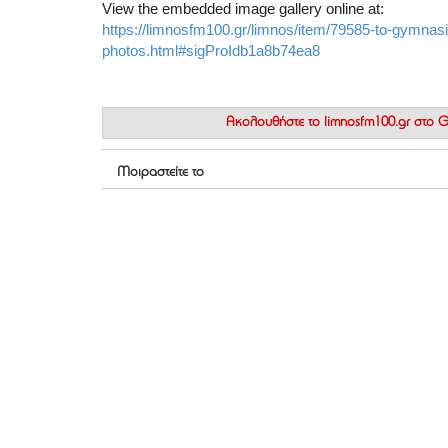
View the embedded image gallery online at:
https://limnosfm100.gr/limnos/item/79585-to-gymnas
photos.html#sigProIdb1a8b74ea8
Ακολουθήστε το
limnosfm100.gr στο
Μοιραστείτε το