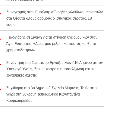
Συναγερμός στην Ευρώπη: «Έκρηξη» χιλιάδων μεταναστών
στη Θέουτα -Στους δρόμους ο ισπανικός στρατός, 18
νεκροί
Γεωργιάδης σε Σινάνη για τη στέγαση υγειονομικών στον
Άγιο Ευστράτιο: «Δώσε μου μελέτη και κόστος και θα το
χρηματοδοτήσω»
Συνάντηση του Σωματείου Εργαζομένων Γ.Ν. Λήμνου με τον
Υπουργό Υγείας: Στο επίκεντρο η υποστελέχωση και οι
εργασιακές σχέσεις
Συγκίνηση στο 3ο Δημοτικό Σχολείο Μύρινας: Το ύστατο
χαίρε στη 30χρονη εκπαιδευτικό Κωνσταντίνα
Κουρκουραΐδου