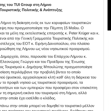
σης του TUI Group στη Λήμνο
 Τουριστικής Πολιτικής & Ανάπτυξης
η Λήμνο τη διοίκηση ενός εκ των κορυφαίων τουριστικών
κεψη που πραγματοποίησε την Πέμπτη 15 Μαΐου. Ο
αι τα μέλη της εκτελεστικής επιτροπής κ. Peter Krüger και κ.
νοι από την Γενική Γραμματέα Τουριστικής Πολιτικής και
 στέλεχος του ΕΟΤ κ. Ειρήνη Δανοπούλου, στο πλαίσιο
προώθηση της Λήμνου ως νέου νησιωτικού προορισμού.
το Δημαρχείο, όπου, παρουσία του Επάρχου Λήμνου κ.
. Ελεονώρας Γεώργα και του Προέδρου της Ένωσης
χος Τουρισμού κ. Δημήτρης Μπουλώτης πραγματοποίησε
υσίαση περιλάμβανε την προβολή βίντεο το οποίο
ού (φυσικού, αρχαιολογικού κλπ) καθ' όλη τη διάρκεια του
 το προφίλ νησιού ως τουριστικού προορισμού, τα
ατοτήτων και των εμπειριών που προσφέρει στον επισκέπτη
ύν τη σημερινή εικόνα του τουρισμού στη Λήμνο, αλλά
την οποία έχει εισέλθει ο κλάδος.
πάνω στην οποία μπορεί να δομηθεί το τουριστικό μέλλον
 της ποιότητας του τουριστικού προϊόντος, βρέθηκαν στο