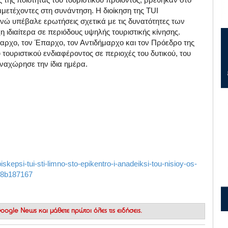
μετέχοντες στη συνάντηση. Η διοίκηση της TUI
νώ υπέβαλε ερωτήσεις σχετικά με τις δυνατότητες των
 ιδιαίτερα σε περιόδους υψηλής τουριστικής κίνησης.
μαρχο, τον Έπαρχο, τον Αντιδήμαρχο και τον Πρόεδρο της
ουριστικού ενδιαφέροντος σε περιοχές του δυτικού, του
αναχώρησε την ίδια ημέρα.
iskepsi-tui-sti-limno-sto-epikentro-i-anadeiksi-tou-nisioy-os-
3f8b187167
 Google News
και μάθετε πρώτοι όλες τις ειδήσεις.