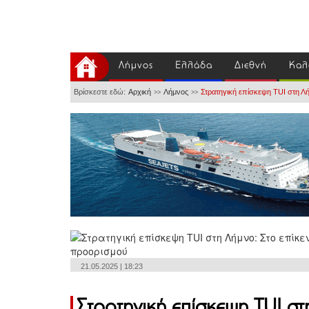
Λήμνος
Ελλάδα
Διεθνή
Καλ
Βρίσκεστε εδώ:
Αρχική
Λήμνος
Στρατηγική επίσκεψη TUI στη Λή
>>
>>
21.05.2025 | 18:23
Στρατηγική επίσκεψη TUI στ