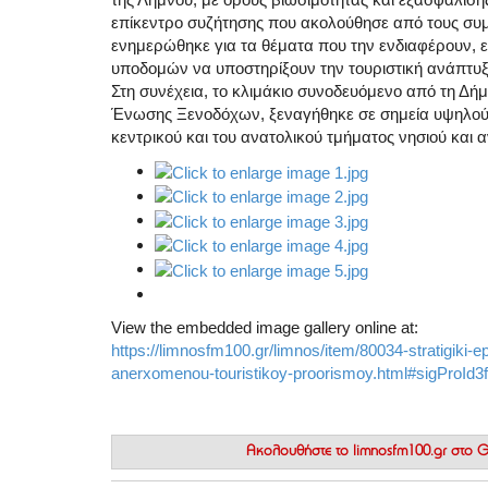
επίκεντρο συζήτησης που ακολούθησε από τους συμ
ενημερώθηκε για τα θέματα που την ενδιαφέρουν, ε
υποδομών να υποστηρίξουν την τουριστική ανάπτυξη
Στη συνέχεια, το κλιμάκιο συνοδευόμενο από τη Δή
Ένωσης Ξενοδόχων, ξεναγήθηκε σε σημεία υψηλού τ
κεντρικού και του ανατολικού τμήματος νησιού και 
View the embedded image gallery online at:
https://limnosfm100.gr/limnos/item/80034-stratigiki-ep
anerxomenou-touristikoy-proorismoy.html#sigProId
Ακολουθήστε το
limnosfm100.gr στο