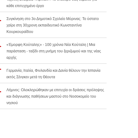
κάθε επιτυχημένο έργο
Συγκίνηση στο 3ο Δημοτικό Σχολείο Μύρινας: Το ύστατο
χαίρε στη 30χρονη εκπαιδευτικό Κωνσταντίνα
Κουρκουραΐδου
«Έμορφη Κούταλης» - 100 χρόνια Νέα Κούταλη | Μια
παράσταση - ταξίδι στη μνήμη του ξεριζωμού και της νέας
αρχής
Γερμανία, Ιταλία, Φινλανδία και Δανία θέλουν την Ισπανία
εκτός Σένγκεν μετά τη Θέουτα
Λήμνος: Ολοκληρώθηκαν με επιτυχία οι δράσεις πρόληψης
και διάγνωσης παθήσεων μαστού στο Νοσοκομείο του
νησιού