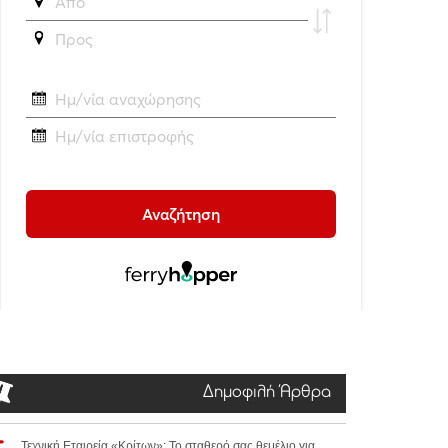
Δημοφιλή Άρθρα
Τεχνική Εταιρεία «Κρίτων»: Το σταθερό σας θεμέλιο για