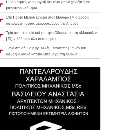
Η βαριατρική χειρουργική δεν είναι για να χωρέσετε σε
μικρότερο νούμερο!
13η Γιορτή Μελιού έρχεται στον Μούδρο | Μια βραδιά
αφιερωμένη στους μελισσοκόμους της Λήμνου
Τρία στα τρία sold out για την «Οδύσσεια» στη «Μαρούλα»
| Εξαντλήθηκαν όλα τα εισιτήρια
Ξανά στη Λήμνο ο Δρ. Μικές Γλυνάτσης | Το νέο του
οφθαλμολογικό ιατρείο λειτουργεί στη Μύρινα