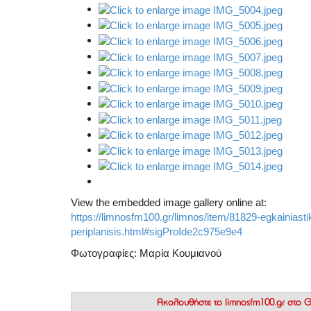
View the embedded image gallery online at:
https://limnosfm100.gr/limnos/item/81829-egkainiastik
periplanisis.html#sigProIde2c975e9e4
Φωτογραφίες: Μαρία Κουμιανού
Ακολουθήστε το
limnosfm100.gr στο