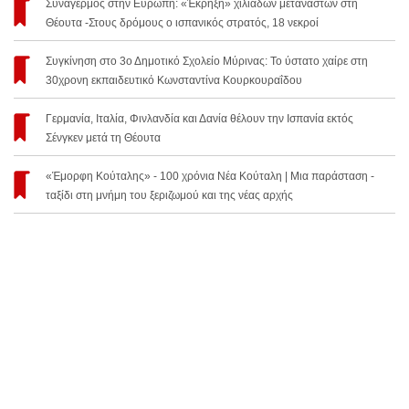
Συναγερμός στην Ευρώπη: «Έκρηξη» χιλιάδων μεταναστών στη
Θέουτα -Στους δρόμους ο ισπανικός στρατός, 18 νεκροί
Συγκίνηση στο 3ο Δημοτικό Σχολείο Μύρινας: Το ύστατο χαίρε στη
30χρονη εκπαιδευτικό Κωνσταντίνα Κουρκουραΐδου
Γερμανία, Ιταλία, Φινλανδία και Δανία θέλουν την Ισπανία εκτός
Σένγκεν μετά τη Θέουτα
«Έμορφη Κούταλης» - 100 χρόνια Νέα Κούταλη | Μια παράσταση -
ταξίδι στη μνήμη του ξεριζωμού και της νέας αρχής