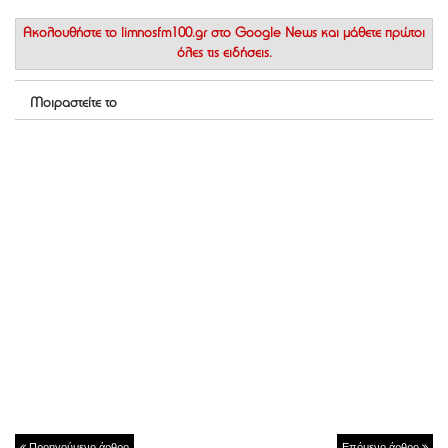
Ακολουθήστε το
limnosfm100.gr στο Google News
και μάθετε πρώτοι
όλες τις ειδήσεις.
Μοιραστείτε το
Προηγούμενο άρθρο
Επόμενο άρθρο