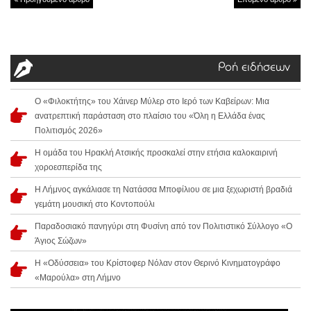
Ροή ειδήσεων
Ο «Φιλοκτήτης» του Χάινερ Μύλερ στο Ιερό των Καβείρων: Μια
ανατρεπτική παράσταση στο πλαίσιο του «Όλη η Ελλάδα ένας
Πολιτισμός 2026»
Η ομάδα του Ηρακλή Ατσικής προσκαλεί στην ετήσια καλοκαιρινή
χοροεσπερίδα της
Η Λήμνος αγκάλιασε τη Νατάσσα Μποφίλιου σε μια ξεχωριστή βραδιά
γεμάτη μουσική στο Κοντοπούλι
Παραδοσιακό πανηγύρι στη Φυσίνη από τον Πολιτιστικό Σύλλογο «Ο
Άγιος Σώζων»
Η «Οδύσσεια» του Κρίστοφερ Νόλαν στον Θερινό Κινηματογράφο
«Μαρούλα» στη Λήμνο