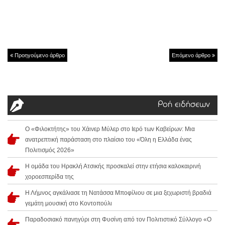
Προηγούμενο άρθρο
Επόμενο άρθρο
Ροή ειδήσεων
Ο «Φιλοκτήτης» του Χάινερ Μύλερ στο Ιερό των Καβείρων: Μια
ανατρεπτική παράσταση στο πλαίσιο του «Όλη η Ελλάδα ένας
Πολιτισμός 2026»
Η ομάδα του Ηρακλή Ατσικής προσκαλεί στην ετήσια καλοκαιρινή
χοροεσπερίδα της
Η Λήμνος αγκάλιασε τη Νατάσσα Μποφίλιου σε μια ξεχωριστή βραδιά
γεμάτη μουσική στο Κοντοπούλι
Παραδοσιακό πανηγύρι στη Φυσίνη από τον Πολιτιστικό Σύλλογο «Ο