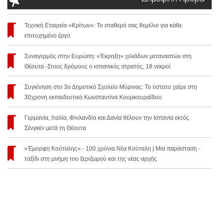
Τεχνική Εταιρεία «Κρίτων»: Το σταθερό σας θεμέλιο για κάθε
επιτυχημένο έργο
Συναγερμός στην Ευρώπη: «Έκρηξη» χιλιάδων μεταναστών στη
Θέουτα -Στους δρόμους ο ισπανικός στρατός, 18 νεκροί
Συγκίνηση στο 3ο Δημοτικό Σχολείο Μύρινας: Το ύστατο χαίρε στη
30χρονη εκπαιδευτικό Κωνσταντίνα Κουρκουραΐδου
Γερμανία, Ιταλία, Φινλανδία και Δανία θέλουν την Ισπανία εκτός
Σένγκεν μετά τη Θέουτα
«Έμορφη Κούταλης» - 100 χρόνια Νέα Κούταλη | Μια παράσταση -
ταξίδι στη μνήμη του ξεριζωμού και της νέας αρχής