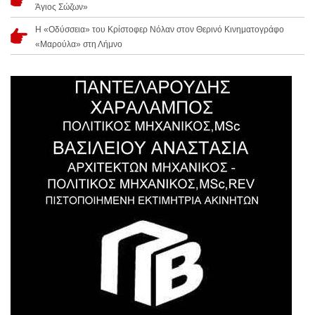
Άγιος Σώζων»
Η «Οδύσσεια» του Κρίστοφερ Νόλαν στον Θερινό Κινηματογράφο
«Μαρούλα» στη Λήμνο