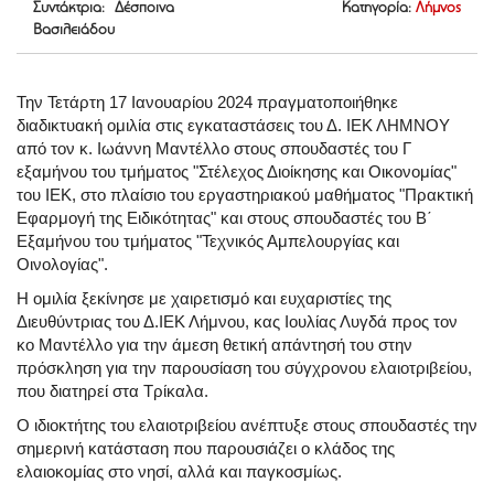
Συντάκτρια: Δέσποινα
Κατηγορία:
Λήμνος
Βασιλειάδου
Την Τετάρτη 17 Ιανουαρίου 2024 πραγματοποιήθηκε
διαδικτυακή ομιλία στις εγκαταστάσεις του Δ. ΙΕΚ ΛΗΜΝΟΥ
από τον κ. Ιωάννη Μαντέλλο στους σπουδαστές του Γ
εξαμήνου του τμήματος "Στέλεχος Διοίκησης και Οικονομίας"
του ΙΕΚ, στο πλαίσιο του εργαστηριακού μαθήματος "Πρακτική
Εφαρμογή της Ειδικότητας" και στους σπουδαστές του Β΄
Εξαμήνου του τμήματος "Τεχνικός Αμπελουργίας και
Οινολογίας".
Η ομιλία ξεκίνησε με χαιρετισμό και ευχαριστίες της
Διευθύντριας του Δ.ΙΕΚ Λήμνου, κας Ιουλίας Λυγδά προς τον
κο Μαντέλλο για την άμεση θετική απάντησή του στην
πρόσκληση για την παρουσίαση του σύγχρονου ελαιοτριβείου,
που διατηρεί στα Τρίκαλα.
Ο ιδιοκτήτης του ελαιοτριβείου ανέπτυξε στους σπουδαστές την
σημερινή κατάσταση που παρουσιάζει ο κλάδος της
ελαιοκομίας στο νησί, αλλά και παγκοσμίως.