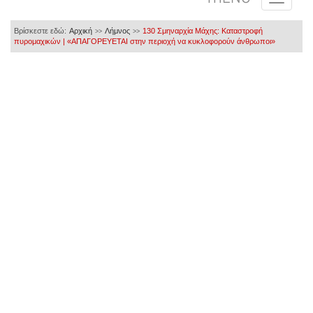
Βρίσκεστε εδώ:
Αρχική
Λήμνος
130 Σμηναρχία Μάχης: Καταστροφή
>>
>>
πυρομαχικών | «ΑΠΑΓΟΡΕΥΕΤΑΙ στην περιοχή να κυκλοφορούν άνθρωποι»