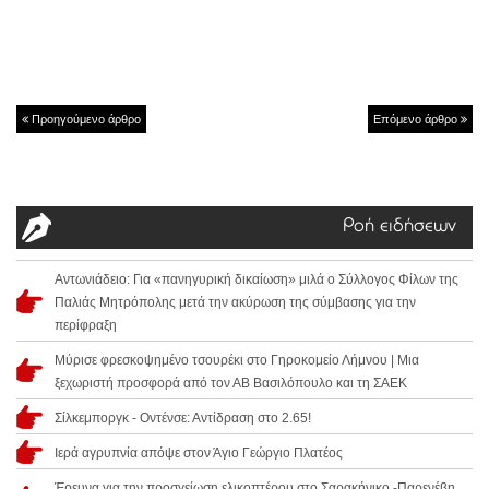
Προηγούμενο άρθρο
Επόμενο άρθρο
Ροή ειδήσεων
Αντωνιάδειο: Για «πανηγυρική δικαίωση» μιλά ο Σύλλογος Φίλων της
Παλιάς Μητρόπολης μετά την ακύρωση της σύμβασης για την
περίφραξη
Μύρισε φρεσκοψημένο τσουρέκι στο Γηροκομείο Λήμνου | Μια
ξεχωριστή προσφορά από τον ΑΒ Βασιλόπουλο και τη ΣΑΕΚ
Σίλκεμποργκ - Οντένσε: Αντίδραση στο 2.65!
Ιερά αγρυπνία απόψε στον Άγιο Γεώργιο Πλατέος
Έρευνα για την προσγείωση ελικοπτέρου στο Σαρακήνικο -Παρενέβη