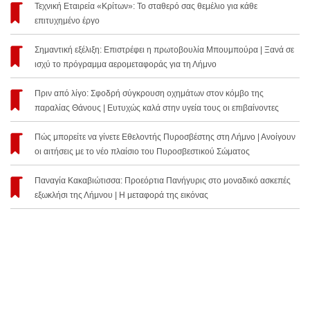
Τεχνική Εταιρεία «Κρίτων»: Το σταθερό σας θεμέλιο για κάθε
επιτυχημένο έργο
Σημαντική εξέλιξη: Επιστρέφει η πρωτοβουλία Μπουμπούρα | Ξανά σε
ισχύ το πρόγραμμα αερομεταφοράς για τη Λήμνο
Πριν από λίγο: Σφοδρή σύγκρουση οχημάτων στον κόμβο της
παραλίας Θάνους | Ευτυχώς καλά στην υγεία τους οι επιβαίνοντες
Πώς μπορείτε να γίνετε Εθελοντής Πυροσβέστης στη Λήμνο | Ανοίγουν
οι αιτήσεις με το νέο πλαίσιο του Πυροσβεστικού Σώματος
Παναγία Κακαβιώτισσα: Προεόρτια Πανήγυρις στο μοναδικό ασκεπές
εξωκλήσι της Λήμνου | Η μεταφορά της εικόνας