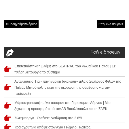
Προηγούμενο άρθρο
Επόμενο άρθρο
Ροή ειδήσεων
Επισκευάστηκε η βλάβη στο SEATRAC του Ρωμαίικου Γιαλου | Σε
πλήρη λειτουργία το σύστημα
Αντωνιάδειο: Για «πανηγυρική δικαίωση» μιλά ο Σύλλογος Φίλων της
Παλιάς Μητρόπολης μετά την ακύρωση της σύμβασης για την
περίφραξη
Μύρισε φρεσκοψημένο τσουρέκι στο Γηροκομείο Λήμνου | Μια
ξεχωριστή προσφορά από τον ΑΒ Βασιλόπουλο και τη ΣΑΕΚ
Σίλκεμποργκ - Οντένσε: Αντίδραση στο 2.65!
Ιερά αγρυπνία απόψε στον Άγιο Γεώργιο Πλατέος