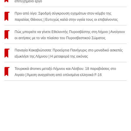
επιτυχημένο έργο
Πριν από λίγο: Σφοδρή σύγκρουση οχημάτων στον κόμβο της
παραλίας Θάνους | Ευτυχώς καλά στην υγεία τους οι επιβαίνοντες
Πώς μπορείτε να γίνετε Εθελοντής Πυροσβέστης στη Λήμνο | Ανοίγουν
οι αιτήσεις με το νέο πλαίσιο του Πυροσβεστικού Σώματος
Παναγία Κακαβιώτισσα: Προεόρτια Πανήγυρις στο μοναδικό ασκεπές
εξωκλήσι της Λήμνου | Η μεταφορά της εικόνας
Τουρκικά drones μεταξύ Λήμνου και Λέσβου: 18 παραβιάσεις στο
Αιγαίο | Άμεση αναχαίτιση από οπλισμένα ελληνικά F-16