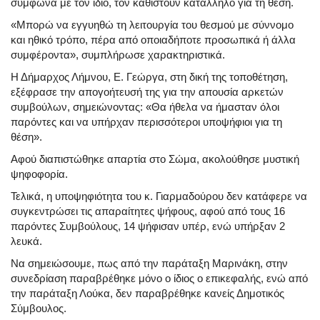
σύμφωνα με τον ίδιο, τον καθιστούν κατάλληλο για τη θέση.
«Μπορώ να εγγυηθώ τη λειτουργία του θεσμού με σύννομο
και ηθικό τρόπο, πέρα από οποιαδήποτε προσωπικά ή άλλα
συμφέροντα», συμπλήρωσε χαρακτηριστικά.
Η Δήμαρχος Λήμνου, Ε. Γεώργα, στη δική της τοποθέτηση,
εξέφρασε την απογοήτευσή της για την απουσία αρκετών
συμβούλων, σημειώνοντας: «Θα ήθελα να ήμασταν όλοι
παρόντες και να υπήρχαν περισσότεροι υποψήφιοι για τη
θέση».
Αφού διαπιστώθηκε απαρτία στο Σώμα, ακολούθησε μυστική
ψηφοφορία.
Τελικά, η υποψηφιότητα του κ. Γιαρμαδούρου δεν κατάφερε να
συγκεντρώσει τις απαραίτητες ψήφους, αφού από τους 16
παρόντες Συμβούλους, 14 ψήφισαν υπέρ, ενώ υπήρξαν 2
λευκά.
Να σημειώσουμε, πως από την παράταξη Μαρινάκη, στην
συνεδρίαση παραβρέθηκε μόνο ο ίδιος ο επικεφαλής, ενώ από
την παράταξη Λούκα, δεν παραβρέθηκε κανείς Δημοτικός
Σύμβουλος.