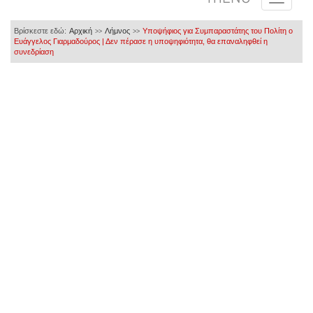
Βρίσκεστε εδώ:
Αρχική
Λήμνος
Υποψήφιος για Συμπαραστάτης του Πολίτη ο
>>
>>
Ευάγγελος Γιαρμαδούρος | Δεν πέρασε η υποψηφιότητα, θα επαναληφθεί η
συνεδρίαση